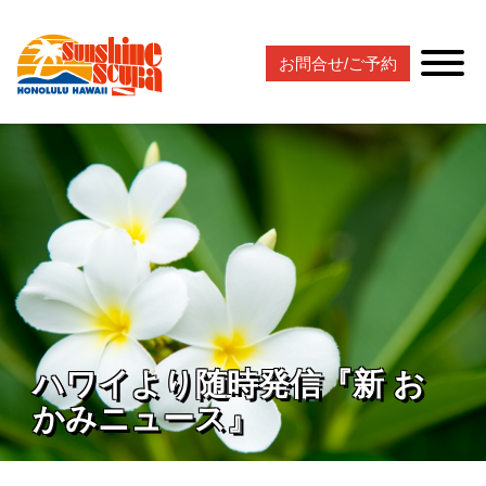
お問合せ/ご予約
ハワイより随時発信『新 お
かみニュース』