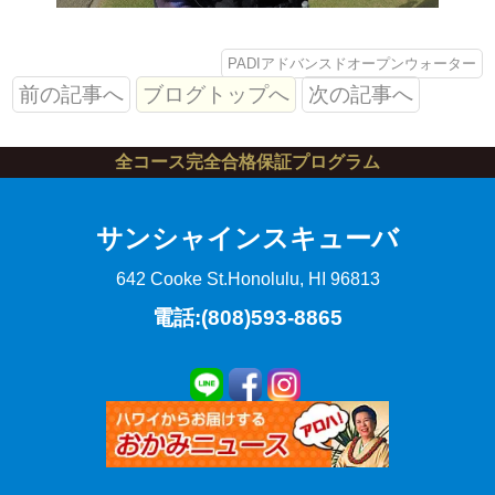
PADIアドバンスドオープンウォーター
前の記事へ
ブログトップへ
次の記事へ
全コース完全合格保証プログラム
サンシャインスキューバ
642 Cooke St.
Honolulu, HI 96813
電話:(808)593-8865