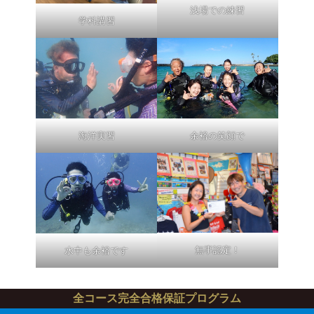
浅場での練習
学科講習
海洋実習
余裕の笑顔で
無事認定！
水中も余裕です
全コース完全合格保証プログラム