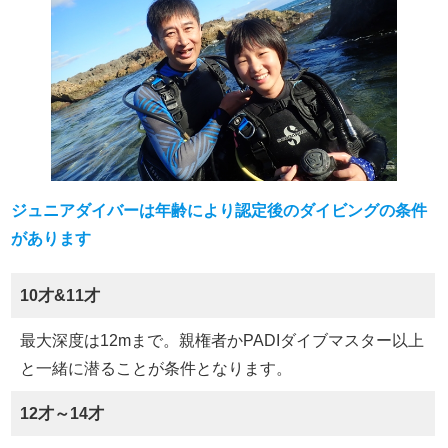
ジュニアダイバーは年齢により認定後のダイビングの条件
があります
10才&11才
最大深度は12mまで。親権者かPADIダイブマスター以上
と一緒に潜ることが条件となります。
12才～14才