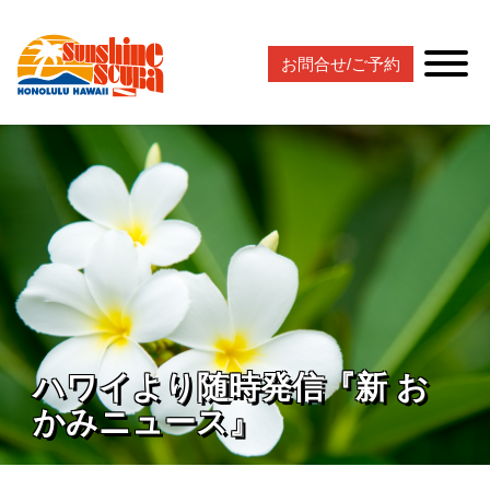
お問合せ/ご予約
ハワイより随時発信『新 お
かみニュース』