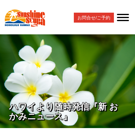
お問合せ/ご予約
ハワイより随時発信『新 お
かみニュース』