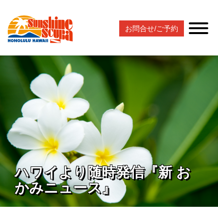
お問合せ/ご予約
ハワイより随時発信『新 お
かみニュース』