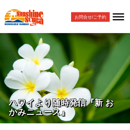
お問合せ/ご予約
ハワイより随時発信『新 お
かみニュース』