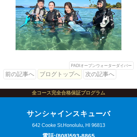
PADIオープンウォーターダイバー
前の記事へ
ブログトップへ
次の記事へ
全コース完全合格保証プログラム
サンシャインスキューバ
642 Cooke St.
Honolulu, HI 96813
電話:(808)593-8865