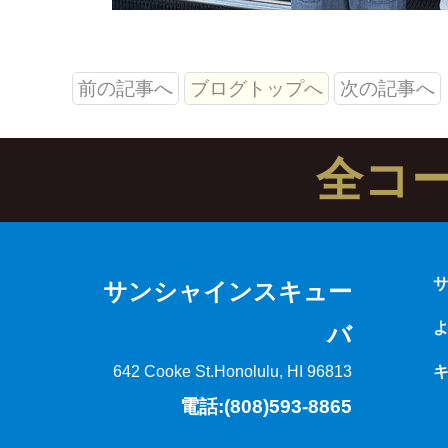
前の記事へ
ブログトップへ
次の記事へ
全コ
サンシャインスキュー
バ
642 Cooke St.
Honolulu, HI 96813
電話:(808)593-8865