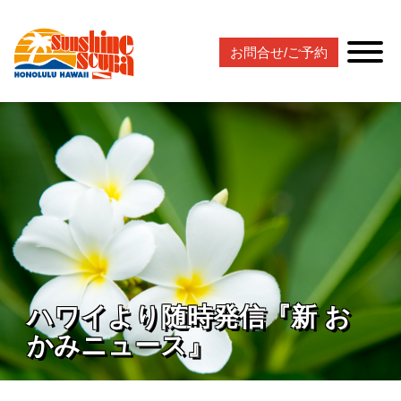
お問合せ/ご予約
ハワイより随時発信『新 お
かみニュース』