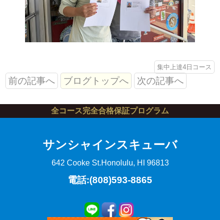
集中上達4日コース
前の記事へ
ブログトップへ
次の記事へ
全コース完全合格保証プログラム
サンシャインスキューバ
642 Cooke St.
Honolulu, HI 96813
電話:(808)593-8865