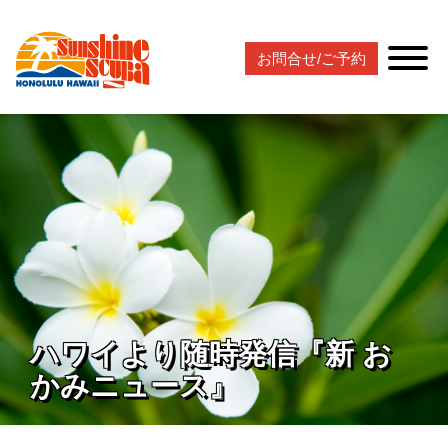
お問合せ/ご予約
ハワイより随時発信『新 お
かみニュース』