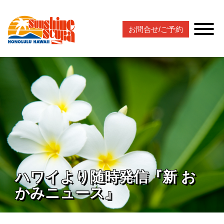
お問合せ/ご予約
ハワイより随時発信『新 お
かみニュース』