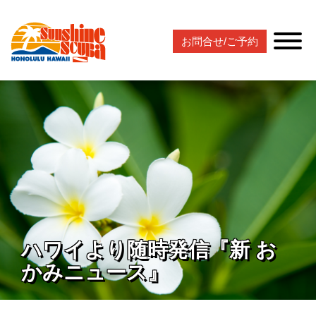
お問合せ/ご予約
ハワイより随時発信『新 お
かみニュース』