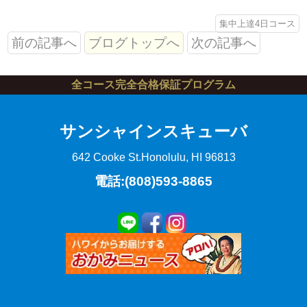
集中上達4日コース
前の記事へ
ブログトップへ
次の記事へ
全コース完全合格保証プログラム
サンシャインスキューバ
642 Cooke St.
Honolulu, HI 96813
電話:(808)593-8865