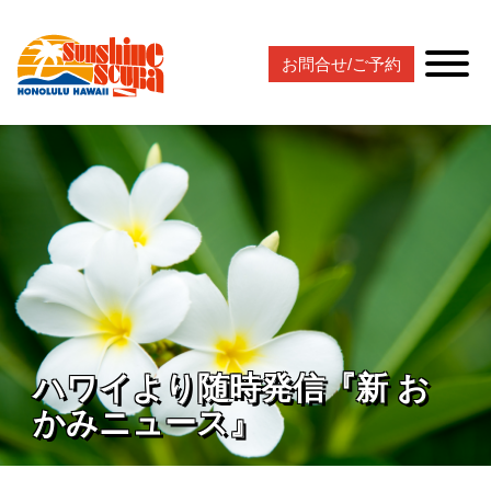
お問合せ/ご予約
ハワイより随時発信『新 お
かみニュース』