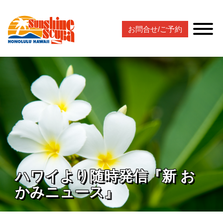
お問合せ/ご予約
ハワイより随時発信『新 お
かみニュース』