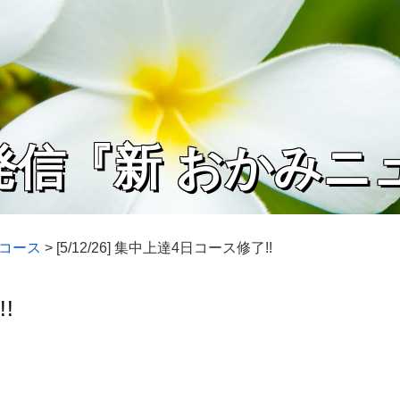
発信『新 おかみニ
日コース
>
[5/12/26] 集中上達4日コース修了!!
!