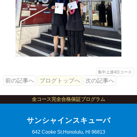
集中上達4日コース
前の記事へ
ブログトップへ
次の記事へ
全コース完全合格保証プログラム
サンシャインスキューバ
642 Cooke St.
Honolulu, HI 96813