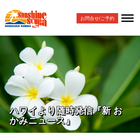
お問合せ/ご予約
ハワイより随時発信『新 お
かみニュース』