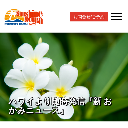
お問合せ/ご予約
ハワイより随時発信『新 お
かみニュース』