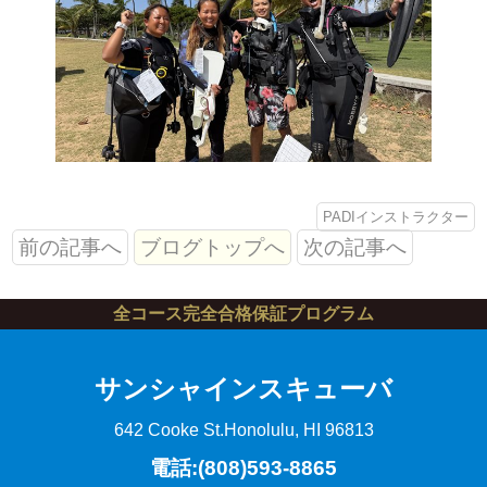
PADIインストラクター
前の記事へ
ブログトップへ
次の記事へ
全コース完全合格保証プログラム
サンシャインスキューバ
642 Cooke St.
Honolulu, HI 96813
電話:(808)593-8865