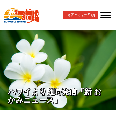
お問合せ/ご予約
ハワイより随時発信『新 お
かみニュース』