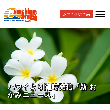
お問合せ/ご予約
ハワイより随時発信『新 お
かみニュース』