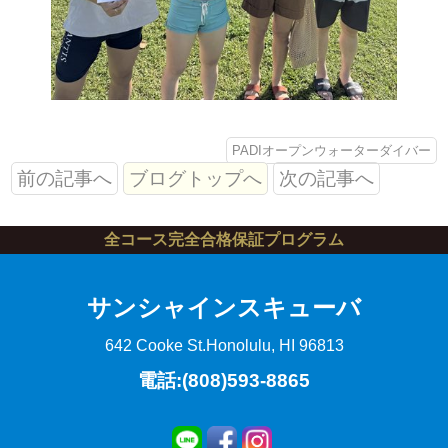
PADIオープンウォーターダイバー
前の記事へ
ブログトップへ
次の記事へ
全コース完全合格保証プログラム
サンシャインスキューバ
642 Cooke St.
Honolulu, HI 96813
電話:(808)593-8865