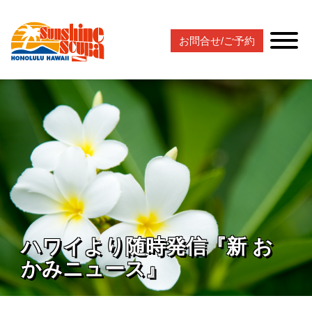
お問合せ/ご予約
ハワイより随時発信『新 お
かみニュース』