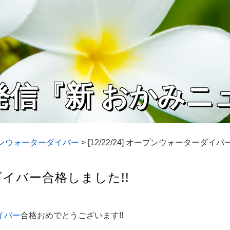
発信『新 おかみニ
プンウォーターダイバー
>
[12/22/24] オープンウォーターダイ
ーダイバー合格しました!!
イバー
合格おめでとうございます!!