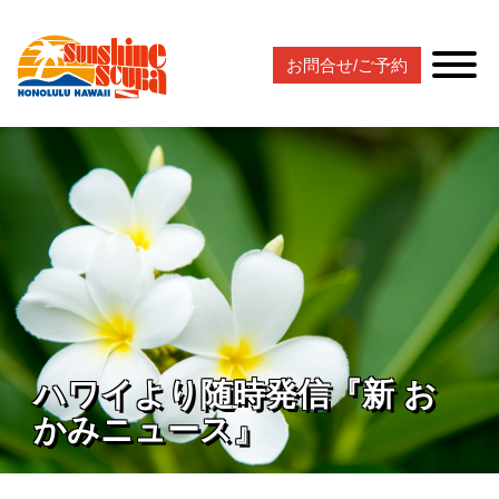
お問合せ/ご予約
ハワイより随時発信『新 お
かみニュース』