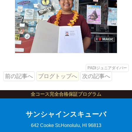
PADIジュニアダイバー
前の記事へ
ブログトップへ
次の記事へ
全コース完全合格保証プログラム
サンシャインスキューバ
642 Cooke St.
Honolulu, HI 96813