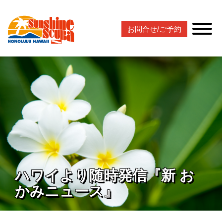
お問合せ/ご予約
ハワイより随時発信『新 お
かみニュース』