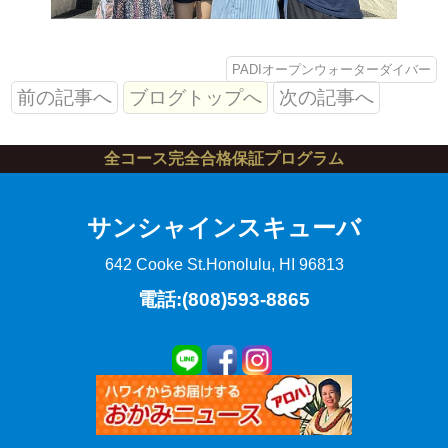
PADIオープンウォーターダイバー
前の記事へ
ブログトップへ
次の記事へ
全コース完全合格保証プログラム
サンシャインスキューバ
642 Cooke St.
Honolulu, HI 96813
電話:(808)593-8865