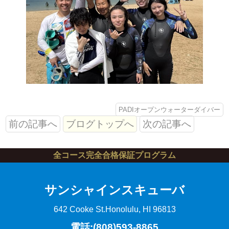
PADIオープンウォーターダイバー
前の記事へ
ブログトップへ
次の記事へ
全コース完全合格保証プログラム
サンシャインスキューバ
642 Cooke St.
Honolulu, HI 96813
電話:(808)593-8865