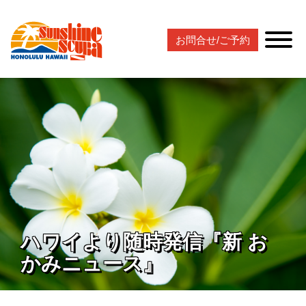
お問合せ/ご予約
ハワイより随時発信『新 お
かみニュース』