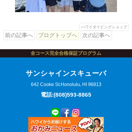
ハワイダイビングショップ
前の記事へ
ブログトップへ
次の記事へ
全コース完全合格保証プログラム
サンシャインスキューバ
642 Cooke St.
Honolulu, HI 96813
電話:(808)593-8865