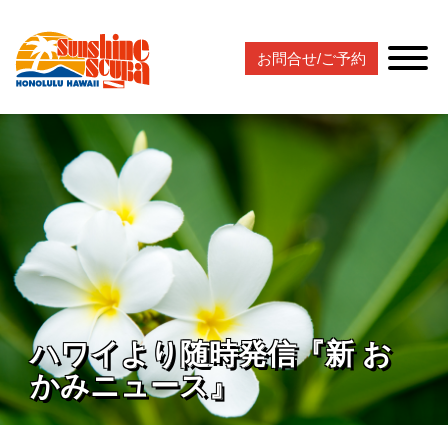
お問合せ/ご予約
ハワイより随時発信『新 お
かみニュース』