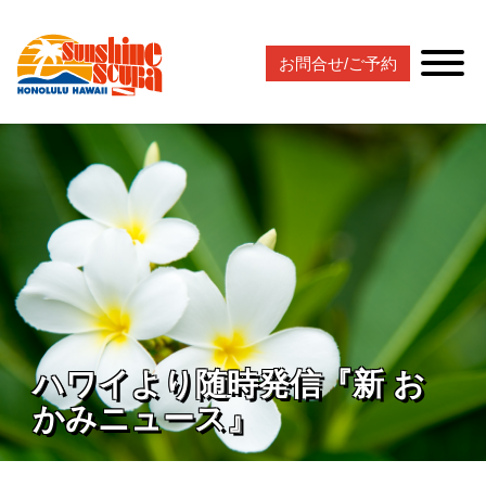
お問合せ/ご予約
ハワイより随時発信『新 お
かみニュース』