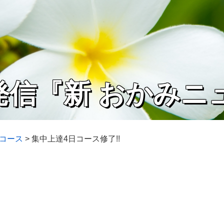
発信『新 おかみニ
日コース
>
集中上達4日コース修了!!