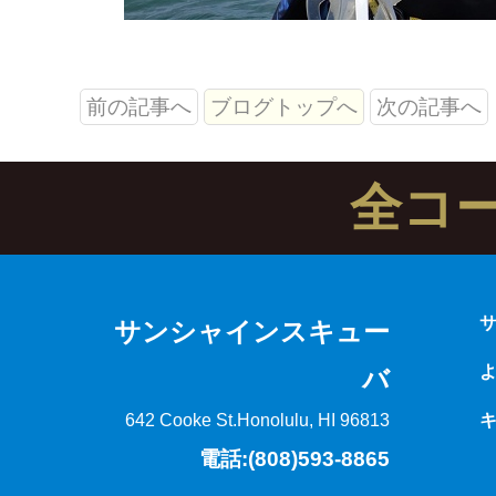
前の記事へ
ブログトップへ
次の記事へ
全コ
サンシャインスキュー
バ
642 Cooke St.
Honolulu, HI 96813
電話:(808)593-8865