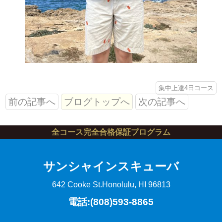
集中上達4日コース
前の記事へ
ブログトップへ
次の記事へ
全コース完全合格保証プログラム
サンシャインスキューバ
642 Cooke St.
Honolulu, HI 96813
電話:(808)593-8865