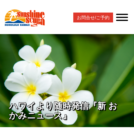
お問合せ/ご予約
ハワイより随時発信『新 お
かみニュース』