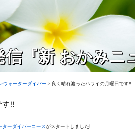
発信『新 おかみニ
プンウォーターダイバー
>
良く晴れ渡ったハワイの月曜日です!!
す!!
ーターダイバーコース
がスタートしました!!