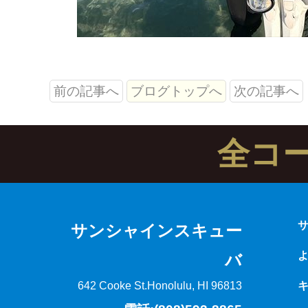
前の記事へ
ブログトップへ
次の記事へ
全コ
サンシャインスキュー
バ
642 Cooke St.
Honolulu, HI 96813