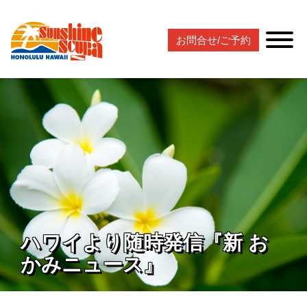
お問合せ/ご予約
ハワイより随時発信『新 お
かみニュース』