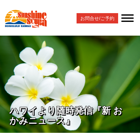
お問合せ/ご予約
ハワイより随時発信『新 お
かみニュース』