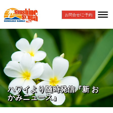
お問合せ/ご予約
ハワイより随時発信『新 お
かみニュース』