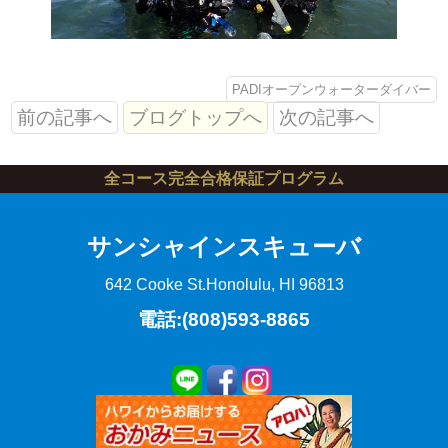
PADIオープンウォーターダイバー
前の記事へ
ブログトップへ
次の記事へ
全コース完全合格保証プログラム
サンシャインスキューバ
642 Cooke St.
Honolulu, HI 96813
電話:(808)593-8865