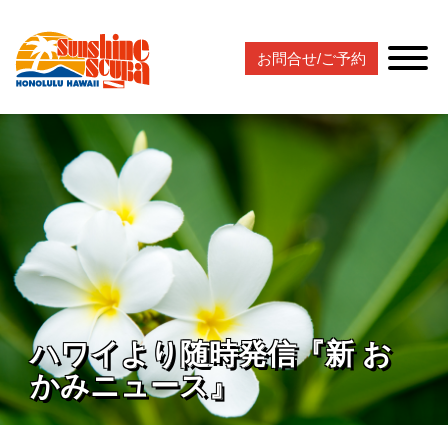
お問合せ/ご予約
ハワイより随時発信『新 お
かみニュース』