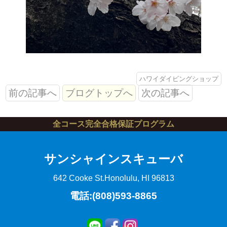
ハワイダイビングショップ
前の記事へ
ブログトップへ
次の記事へ
全コース完全合格保証プログラム
サンシャインスキューバ
642 Cooke St.
Honolulu, HI 96813
電話:(808)593-8865