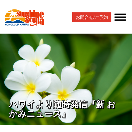
お問合せ/ご予約
ハワイより随時発信『新 お
かみニュース』