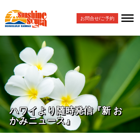
お問合せ/ご予約
ハワイより随時発信『新 お
かみニュース』