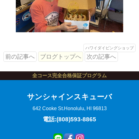
ハワイダイビングショップ
前の記事へ
ブログトップへ
次の記事へ
全コース完全合格保証プログラム
サンシャインスキューバ
642 Cooke St.
Honolulu, HI 96813
電話:(808)593-8865