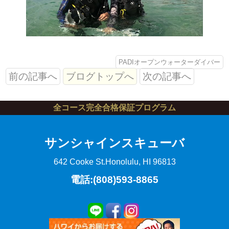
PADIオープンウォーターダイバー
前の記事へ
ブログトップへ
次の記事へ
全コース完全合格保証プログラム
サンシャインスキューバ
642 Cooke St.
Honolulu, HI 96813
電話:(808)593-8865