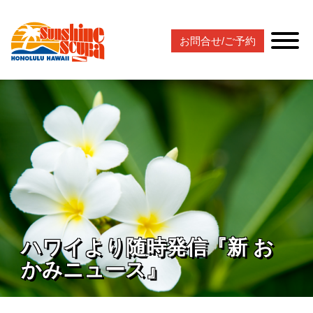
お問合せ/ご予約
ハワイより随時発信『新 お
かみニュース』