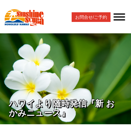
お問合せ/ご予約
ハワイより随時発信『新 お
かみニュース』