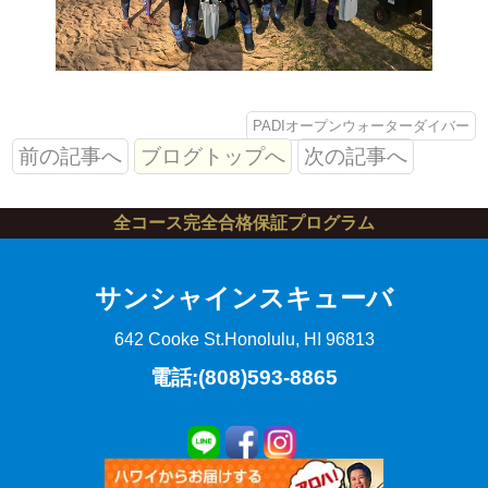
PADIオープンウォーターダイバー
前の記事へ
ブログトップへ
次の記事へ
全コース完全合格保証プログラム
サンシャインスキューバ
642 Cooke St.
Honolulu, HI 96813
電話:(808)593-8865