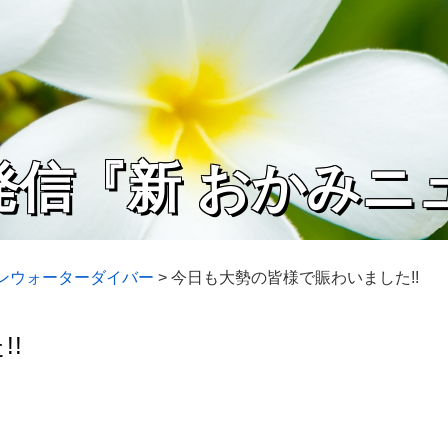
発信『新 おかみニ
プンウォーターダイバー
>
今日も大勢の皆様で賑わいました!!
!