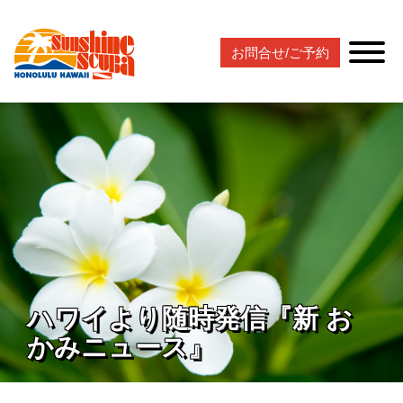
お問合せ/ご予約
ハワイより随時発信『新 お
かみニュース』