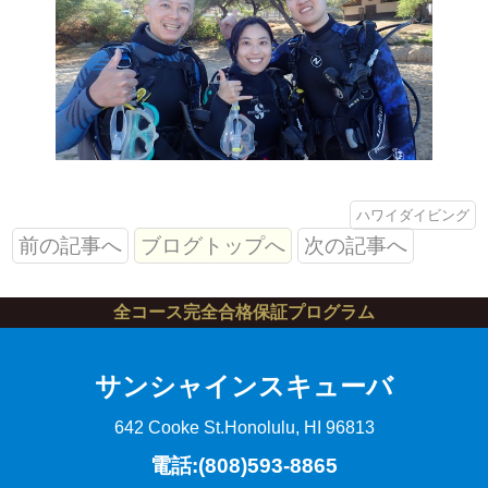
ハワイダイビング
前の記事へ
ブログトップへ
次の記事へ
全コース完全合格保証プログラム
サンシャインスキューバ
642 Cooke St.
Honolulu, HI 96813
電話:(808)593-8865