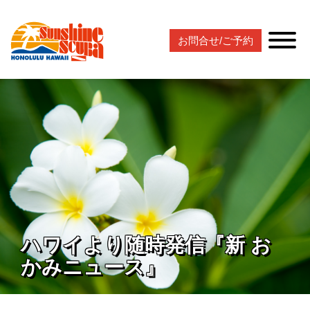
お問合せ/ご予約
ハワイより随時発信『新 お
かみニュース』