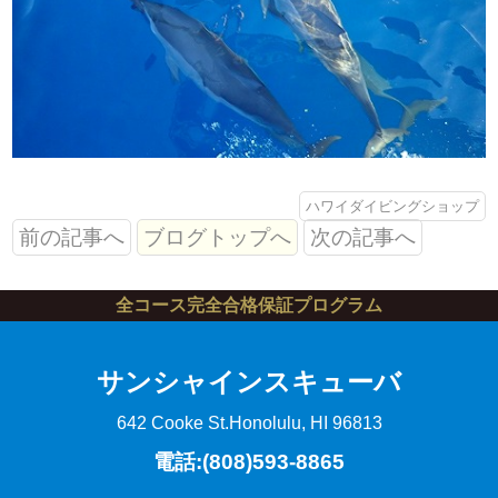
ハワイダイビングショップ
前の記事へ
ブログトップへ
次の記事へ
全コース完全合格保証プログラム
サンシャインスキューバ
642 Cooke St.
Honolulu, HI 96813
電話:(808)593-8865