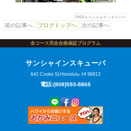
PADIスペシャルティダイバー
前の記事へ
ブログトップへ
次の記事へ
全コース完全合格保証プログラム
サンシャインスキューバ
642 Cooke St.
Honolulu, HI 96813
電話:(808)593-8865