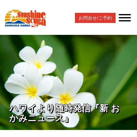
お問合せ/ご予約
ハワイより随時発信『新 お
かみニュース』