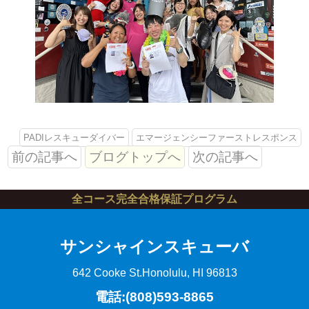
PADIレスキューダイバー
エマージェンシーファーストレスポンス
前の記事へ
ブログトップへ
次の記事へ
全コース完全合格保証プログラム
サンシャインスキューバ
642 Cooke St.
Honolulu, HI 96813
電話:(808)593-8865