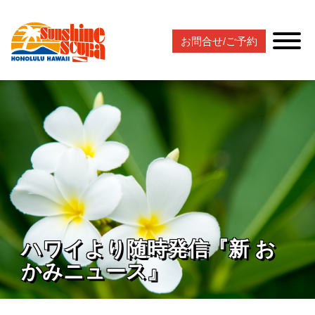
お問合せ/ご予約
ハワイより随時発信『新 お
かみニュース』