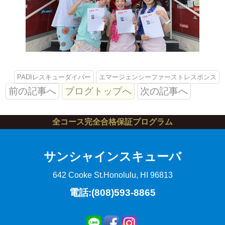
PADIレスキューダイバー
エマージェンシーファーストレスポンス
前の記事へ
ブログトップへ
次の記事へ
全コース完全合格保証プログラム
サンシャインスキューバ
642 Cooke St.
Honolulu, HI 96813
電話:(808)593-8865