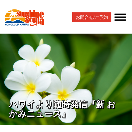
お問合せ/ご予約
ハワイより随時発信『新 お
かみニュース』