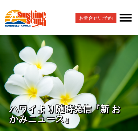
お問合せ/ご予約
ハワイより随時発信『新 お
かみニュース』