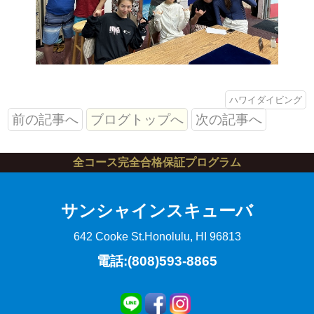
ハワイダイビング
前の記事へ
ブログトップへ
次の記事へ
全コース完全合格保証プログラム
サンシャインスキューバ
642 Cooke St.
Honolulu, HI 96813
電話:(808)593-8865