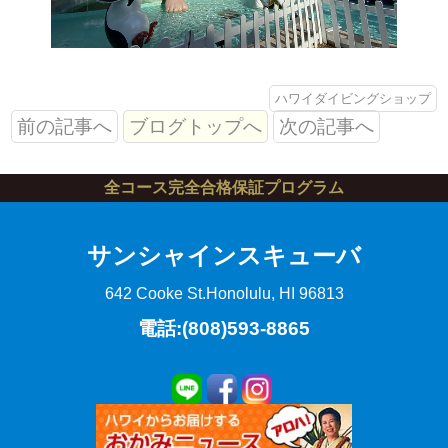
ハワイダイビングショップ
前の記事へ
ブログトップへ
次の記事へ
全コース完全合格保証プログラム
サンシャインスキューバ
642 Cooke St.
Honolulu, HI 96813
電話:(808)593-8865