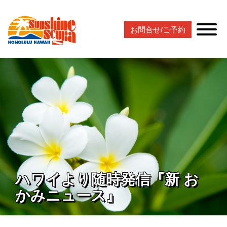
お問合せ/ご予約
ハワイより随時発信『新 お
かみニュース』