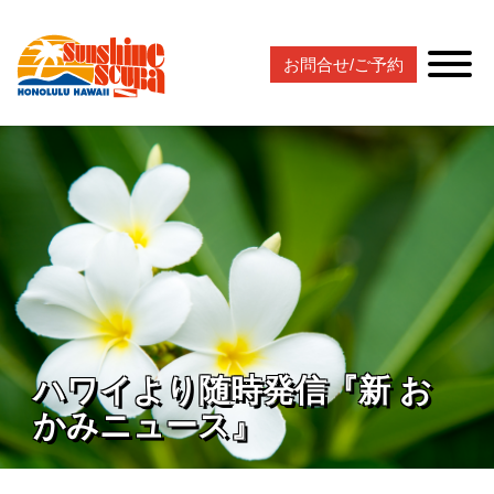
お問合せ/ご予約
ハワイより随時発信『新 お
かみニュース』