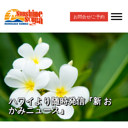
お問合せ/ご予約
ハワイより随時発信『新 お
かみニュース』