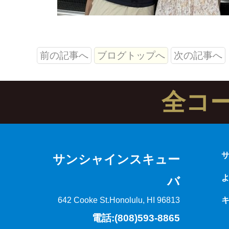
前の記事へ
ブログトップへ
次の記事へ
全コ
サンシャインスキュー
バ
642 Cooke St.
Honolulu, HI 96813
電話:(808)593-8865