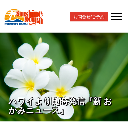
お問合せ/ご予約
ハワイより随時発信『新 お
かみニュース』