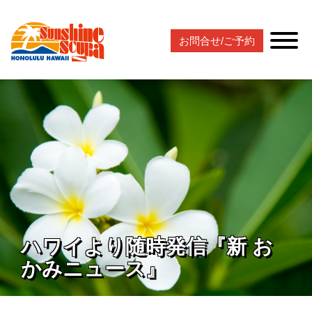
お問合せ/ご予約
ハワイより随時発信『新 お
かみニュース』